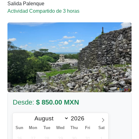
Salida Palenque
Actividad Compartido de 3 horas
Desde:
$ 850.00 MXN
Sun
Mon
Tue
Wed
Thu
Fri
Sat
26
27
28
29
30
31
1