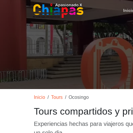
Inici
Inicio
Tours
Ocosingo
Tours compartidos y p
Experiencias hechas para viajeros qu
un solo dia.