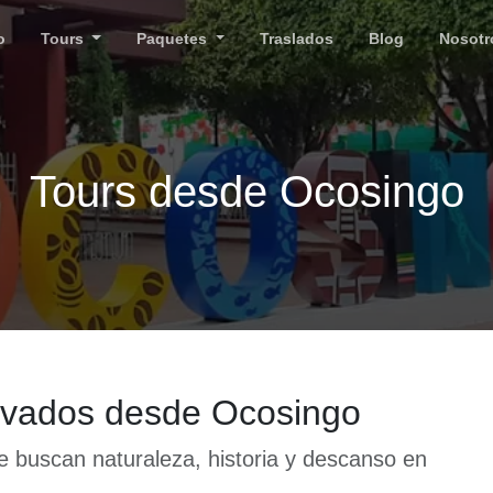
o
Tours
Paquetes
Traslados
Blog
Nosotr
Tours desde Ocosingo
rivados desde Ocosingo
e buscan naturaleza, historia y descanso en