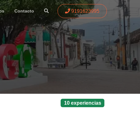
9191623995
os
Contacto
10 experiencias