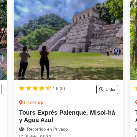
4.5 (5)
1 dia
Ocosingo
Tours Exprés Palenque, Misol-há
y Agua Azul
Recorrido en Privado
Salida: 06:30