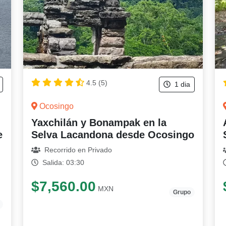
4.5 (5)
1 dia
Ocosingo
Yaxchilán y Bonampak en la
e
Selva Lacandona desde Ocosingo
Recorrido en Privado
Salida: 03:30
$7,560.00
MXN
Grupo