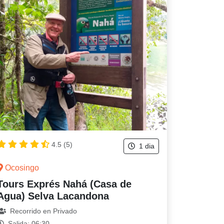
4.5 (5)
1 dia
Ocosingo
Tours Exprés Nahá (Casa de
Agua) Selva Lacandona
Recorrido en Privado
Salida: 06:30