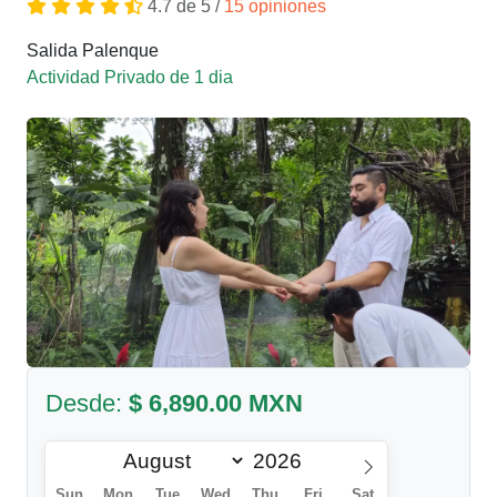
4.7 de 5 /
15 opiniones
Salida Palenque
Actividad Privado de 1 dia
Desde:
$ 6,890.00 MXN
Sun
Mon
Tue
Wed
Thu
Fri
Sat