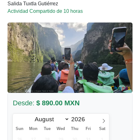
Salida Tuxtla Gutiérrez
Actividad Compartido de 10 horas
Desde:
$ 890.00 MXN
Sun
Mon
Tue
Wed
Thu
Fri
Sat
26
27
28
29
30
31
1