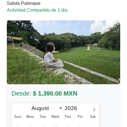
Salida Palenque
Actividad Compartido de 1 dia
Desde:
$ 1,390.00 MXN
Sun
Mon
Tue
Wed
Thu
Fri
Sat
26
27
28
29
30
31
1