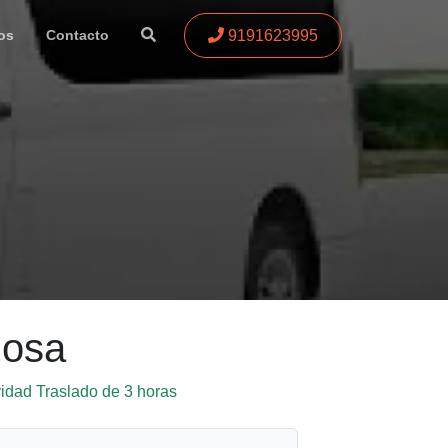
9191623995
os
Contacto
mosa
vidad Traslado de 3 horas