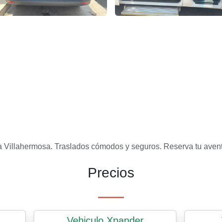
culos Agencia de Viajes – false
Vehiculos Agencia de Viajes –
a Villahermosa. Traslados cómodos y seguros. Reserva tu aventu
Precios
Vehiculo Xpander