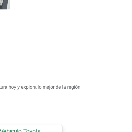
 false
Vehiculos Agencia de Viajes – false
ra hoy y explora lo mejor de la región.
Vehiculo Toyota