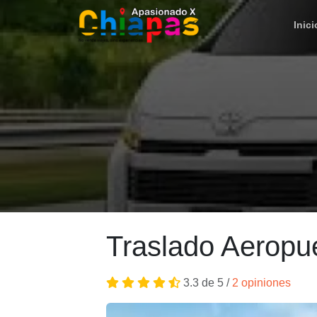
Inici
Traslado Aeropue
3.3 de 5 /
2 opiniones