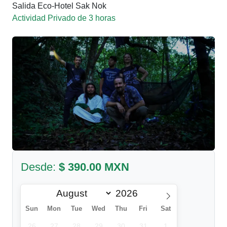
Salida Eco-Hotel Sak Nok
Actividad Privado de 3 horas
Desde:
$ 390.00 MXN
Sun
Mon
Tue
Wed
Thu
Fri
Sat
26
27
28
29
30
31
1